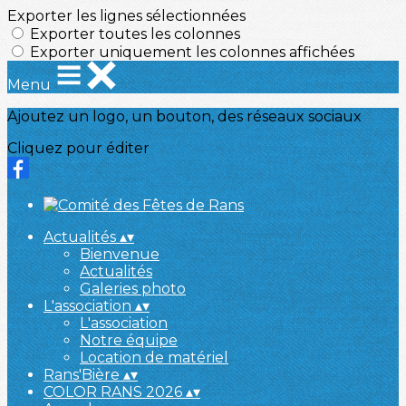
Exporter les lignes sélectionnées
Exporter toutes les colonnes
Exporter uniquement les colonnes affichées
Menu
Ajoutez un logo, un bouton, des réseaux sociaux
Cliquez pour éditer
Actualités
▴
▾
Bienvenue
Actualités
Galeries photo
L'association
▴
▾
L'association
Notre équipe
Location de matériel
Rans'Bière
▴
▾
COLOR RANS 2026
▴
▾