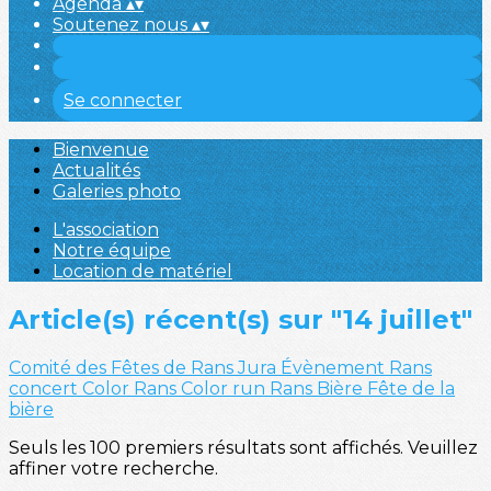
Agenda
▴
▾
Soutenez nous
▴
▾
Se connecter
Bienvenue
Actualités
Galeries photo
L'association
Notre équipe
Location de matériel
Article(s) récent(s) sur "14 juillet"
Comité des Fêtes de Rans
Jura
Évènement
Rans
concert
Color Rans
Color run
Rans Bière
Fête de la
bière
Seuls les 100 premiers résultats sont affichés. Veuillez
affiner votre recherche.