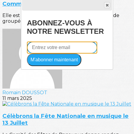
Commande Groupée Bieres et Vins
Elle est de retour!! Notre traditionnel commande
groupée bières et vins.Découvrez des bières...
ABONNEZ-VOUS À
NOTRE NEWSLETTER
M'abonner maintenant
Romain DOUSSOT
11 mars 2025
Célèbrons la Fête Nationale en musique le
13 Juillet