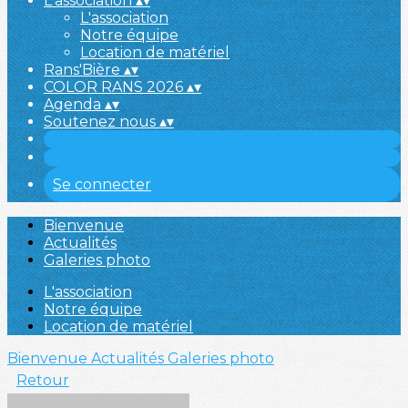
L'association
▴
▾
L'association
Notre équipe
Location de matériel
Rans'Bière
▴
▾
COLOR RANS 2026
▴
▾
Agenda
▴
▾
Soutenez nous
▴
▾
Se connecter
Bienvenue
Actualités
Galeries photo
L'association
Notre équipe
Location de matériel
Bienvenue
Actualités
Galeries photo
Retour