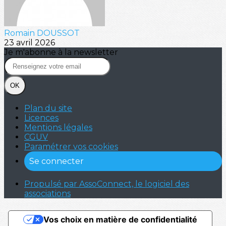
Romain DOUSSOT
23 avril 2026
Je m'abonne à la newsletter
OK
Plan du site
Licences
Mentions légales
CGUV
Paramétrer vos cookies
Se connecter
Propulsé par AssoConnect, le logiciel des
associations
Vos choix en matière de confidentialité