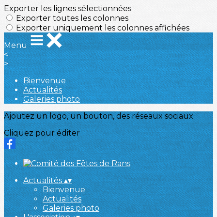
Exporter les lignes sélectionnées
Exporter toutes les colonnes
Exporter uniquement les colonnes affichées
Menu
<
>
Bienvenue
Actualités
Galeries photo
Ajoutez un logo, un bouton, des réseaux sociaux
Cliquez pour éditer
Actualités
▴
▾
Bienvenue
Actualités
Galeries photo